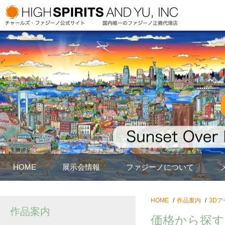
HOME
展示会情報
ファジーノについて
HOME
作品案内
3Dア
作品案内
価格から探す：2