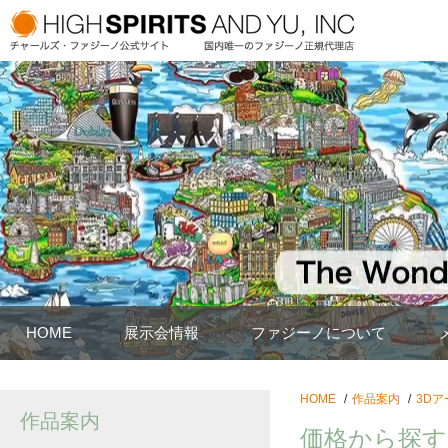
HOME
展示会情報
ファジーノについて
HOME
作品案内
3Dア
作品案内
価格から探す：