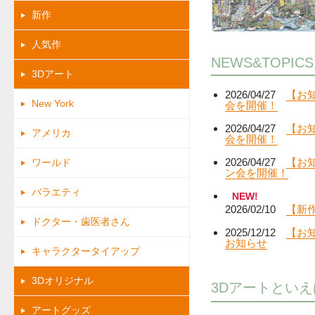
新作
人気作
NEWS&TOPICS
3Dアート
2026/04/27
【お
New York
会を開催！
2026/04/27
【お
アメリカ
会を開催！
2026/04/27
【お
ワールド
ン会を開催！
バラエティ
NEW!
2026/02/10
【新
ドクター・歯医者さん
2025/12/12
【お
お知らせ
キャラクタータイアップ
3Dオリジナル
3Dアートとい
アートグッズ