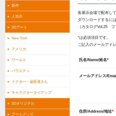
新作
各展示会場で配布して
人気作
ダウンロードするに
（カタログVol.25 
3Dアート
*
は必須項目です。
New York
ご記入のメールアド
アメリカ
氏名/Name/姓名
*
ワールド
バラエティ
メールアドレス/Emai
ドクター・歯医者さん
キャラクタータイアップ
3Dオリジナル
住所/Address/地址
*
アートグッズ