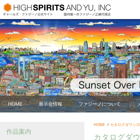
HOME
展示会情報
ファジーノについて
HOME
カタログダウンロ
作品案内
カタログダ