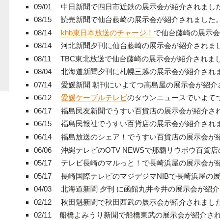
09/01 中日新聞で四日市近鉄の展示会が紹介されまし
08/15 読売新聞で仙台藤崎の展示会が紹介されました
08/14
khb東日本放送のチャージ！
で仙台藤崎の展示会
08/14 河北新聞夕刊に仙台藤崎の展示会が紹介されま
08/11 TBC東北放送で仙台藤崎の展示会が紹介されま
08/04 北海道新聞夕刊に札幌三越の展示会が紹介され
07/14 愛媛新聞 朝刊にいよてつ高島屋の展示会が紹
06/12
愛媛ケーブルテレビ
のタウンニュースでいよて
06/17 福島民友新聞でうすい百貨店の展示会が紹介さ
06/15 福島民報社でうすい百貨店の展示会が紹介され
06/14 福島放送のシェア！でうすい百貨店の展示会が
06/06 沖縄テレビのOTV NEWSで那覇リウボウ百
05/17 テレビ長崎のマルっと！で長崎浜屋の展示会が
05/17 長崎国際テレビのマジデジマNIBで長崎浜屋
04/03 北海道新聞
夕刊
に函館丸井今井の展示会が紹介
02/12 秋田魁新聞
で秋田西武の展示会が紹介されまし
02/11 船橋よみうり新聞で船橋東武の展示会が紹介さ