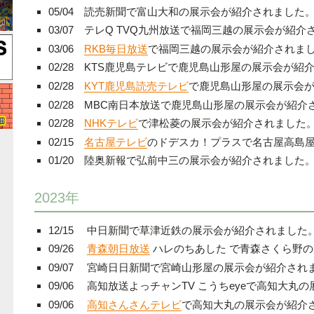
05/04 読売新聞で富山大和の展示会が紹介されました
03/07
テレQ TVQ九州放送で福岡三越の展示会が紹介
03/06
RKB毎日放送
で福岡三越の展示会が紹介されま
02/28 KTS鹿児島テレビで鹿児島山形屋の展示会が紹
02/28
KYT鹿児島読売テレビ
で鹿児島山形屋の展示会
02/28 MBC南日本放送で鹿児島山形屋の展示会が紹介
02/28
NHKテレビ
で津松菱の展示会が紹介されました
02/15
名古屋テレビ
のドデスカ！プラス
で名古屋高島
01/20 陸奥新報で弘前中三の展示会が紹介されました
2023年
12/15 中日新聞で草津近鉄の展示会が紹介されました
09/26
青森朝日放送
ハレのちあした で青森さくら野
09/07 宮崎日日新聞で宮崎山形屋の展示会が紹介され
09/06 高知放送よっチャンTV こうちeyeで高知大
09/06
高知さんさんテレビ
で高知大丸の展示会が紹介