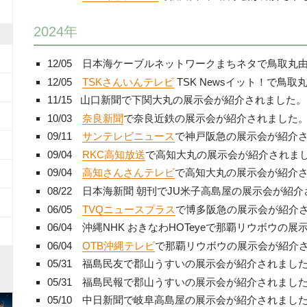
2024年
12/05 日本海ケーブルネットワークまちネタで鳥取
12/05
TSKさんいんテレビ
TSK Newsイット！で鳥
11/15 山口新聞で下関大丸の展示会が紹介されました。
10/03
奈良新聞
で奈良近鉄の展示会が紹介されました
09/11
サンテレビニュース
で神戸阪急の展示会が紹介
09/04
RKC高知放送
で高知大丸の展示会が紹介されま
09/04
高知さんさんテレビ
で高知大丸の展示会が紹介
08/22 日本海新聞 朝刊でJU米子高島屋の展示会が紹
06/05
TVQニュースプラス
で博多阪急の展示会が紹介
06/04 沖縄NHK おきなわHOTeyeで那覇リウボウ
06/04
OTB沖縄テレビ
で那覇リウボウの展示会が紹介
05/31 福島民友で郡山うすいの展示会が紹介されまし
05/31 福島民報で郡山うすいの展示会が紹介されまし
05/10 中日新聞で岐阜高島屋の展示会が紹介されまし