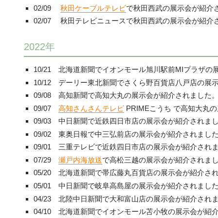
02/09
秋田ケーブルテレビ
で秋田西武の展示会が紹介
02/07 秋田テレビニュースで秋田西武の展示会が紹介
2022年
10/21
北海道新聞でイオンモール旭川駅前MIプラザの
10/12 デーリー東北新聞でさくら野百貨店八戸店の展
09/08 高知新聞
で
高知大丸
の展示会が紹介されました
09/07
高知さんさんテレビ
PRIME
こうち
で
高知大丸
の
09/03 中日新聞
で近鉄四日市店の展示会が紹介されま
09/02 東奥日報で中三弘前店の展示会が紹介されまし
09/01 三重テレビで近鉄四日市店の展示会が紹介され
07/29
瀬戸内海放送
で高松三越の展示会が紹介されま
05/20 北海道新聞で帯広藤丸百貨店の展示会が紹介さ
05/01 中日新聞で岐阜高島屋の展示会が紹介されまし
04/23 北陸中日新聞で大和富山店の展示会が紹介され
04/10 北海道新聞でイオンモール苫小牧の
展示会が紹