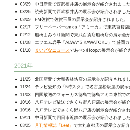
03/29 中日新聞で西武福井店の展示会が紹介されまし
03/25 読売新聞で西武福井店の展示会が紹介されまし
03/09 FM佐賀で佐賀玉屋の展示会が紹介されました。
02/17 フリーペーパーamica「アミーカ」で東武百
02/12 船橋よみうり新聞で東武百貨店船橋店の展示会
01/28 エフエム岩手「
ALWAYS KAWATOKU」で
01/18
まいどなニュース
であべのHoopの展示会が紹介
2021年
11/25 北国新聞で大和香林坊店の展示会が紹介されま
11/24 テレビ愛知の「5時スタ」で名古屋松坂屋の展
11/03 四国放送のフォーカス徳島で徳島アミコ東館で
10/16
八戸テレビ放送で
さくら野八戸店の展示会が紹
10/16 八戸テレビで
さくら野八戸店の展示会が紹介さ
09/11 中日新聞で四日市近鉄の展示会が紹介されまし
08/25
月刊情報誌「Leaf」
で大丸京都店の展示会が紹介