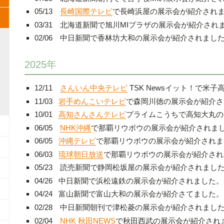
05/13
長崎国際テレビ
で長崎浜屋の展示会が紹介され
03/31 北海道新聞で旭川MIプラザの展示会が紹介され
02/06 中日新聞で香林坊大和の展示会が紹介されまし
2025年
12/11
さんいん中央テレビ
TSK Newsイット！
で米子
11/03
岩手めんこいテレビ
で
森岡川徳の展示会が紹介さ
10/01
高知さんさんテレビ
プライムこうちで高知大丸の
06/05
NHK沖縄
で那覇リウボウの展示会が紹介されま
06/05
沖縄テレビ
で那覇リウボウの展示会が紹介されま
06/03
琉球朝日放送
で那覇リウボウの展示会が紹介され
05/23 読売新聞で静岡松坂屋の展示会が紹介されまし
04/26 中日新聞で浜松遠鉄の展示会が紹介されました。
04/24 富山新聞で富山大和の展示会が紹介さてました。
02/28 中日新聞朝刊で津松菱の展示会が紹介されまし
02/04
NHK 秋田NEWS
で秋田西武の展示会が紹介され