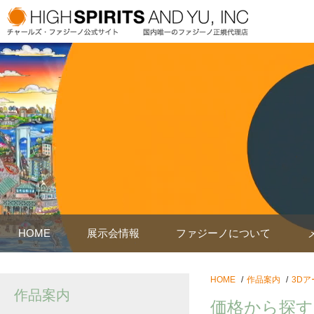
HOME
展示会情報
ファジーノについて
HOME
作品案内
3Dア
作品案内
価格から探す：8