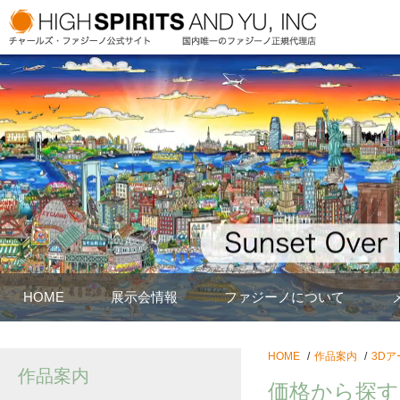
HOME
展示会情報
ファジーノについて
HOME
作品案内
3Dア
作品案内
価格から探す：2