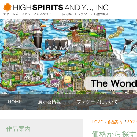
HOME
展示会情報
ファジーノについて
HOME
作品案内
3Dア
作品案内
価格から探す：2