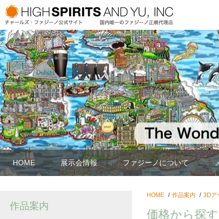
HOME
展示会情報
ファジーノについて
HOME
作品案内
3Dア
作品案内
価格から探す：2