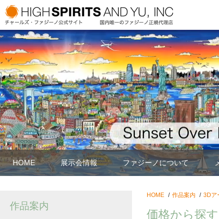
HOME
展示会情報
ファジーノについて
HOME
作品案内
3Dア
作品案内
価格から探す：1