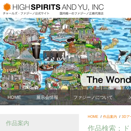
HOME
展示会情報
ファジーノについて
HOME
作品案内
3Dア
作品案内
作品検索：ド