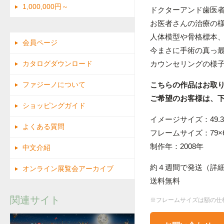
1,000,000円～
ドクターアンド歯医
お医者さんの治療の
人体模型や骨格標本
会員ページ
今まさに手術の真っ
カウンセリングの様
カタログダウンロード
こちらの作品はお取
ファジーノについて
ご希望のお客様は、
ショッピングガイド
イメージサイズ：49.3×
よくある質問
フレームサイズ：79×6
制作年：2008年
中文介紹
約４週間で発送（詳
オンライン展覧会アーカイブ
送料無料
関連サイト
※フレームサイズは額の仕