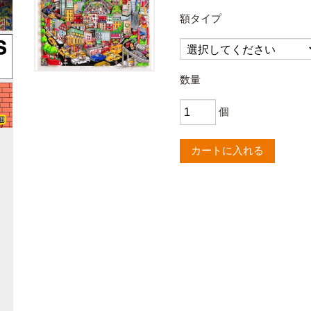
額タイプ
数量
個