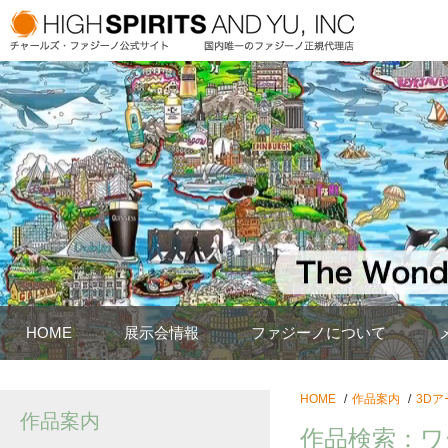
HOME
展示会情報
ファジーノについて
HOME
作品案内
3Dア
作品案内
作品検索：ワ