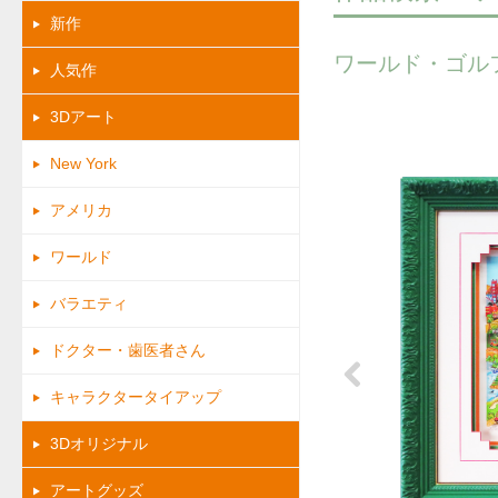
新作
ワールド・ゴル
人気作
3Dアート
New York
アメリカ
ワールド
バラエティ
ドクター・歯医者さん
キャラクタータイアップ
Previous
3Dオリジナル
アートグッズ