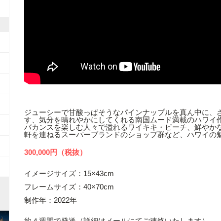
ジューシーで甘酸っぱそうなパインナップルを真ん中に、
す、気分を晴れやかにしてくれる南国ムード満載のハワイ
バカンスを楽しむ人々で溢れるワイキキ・ビーチ、鮮やか
軒を連ねるスーパーブランドのショップ群など、ハワイの
300,000円（税抜）
イメージサイズ：15×43cm
フレームサイズ：40×70cm
制作年：2022年
約４週間で発送（詳細はメールにてご連絡いたします）