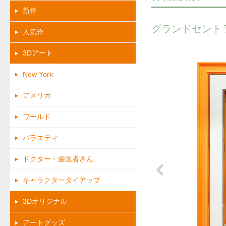
新作
グランドセント
人気作
3Dアート
New York
アメリカ
ワールド
バラエティ
ドクター・歯医者さん
キャラクタータイアップ
Previous
3Dオリジナル
アートグッズ