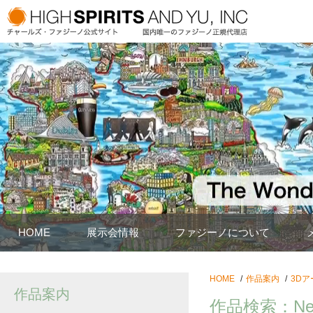
HOME
展示会情報
ファジーノについて
HOME
作品案内
3Dア
作品案内
作品検索：New