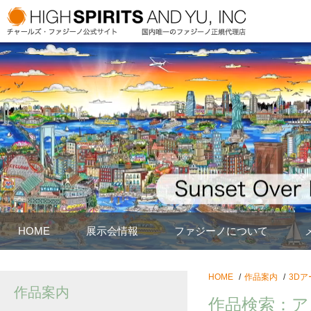
HOME
展示会情報
ファジーノについて
HOME
作品案内
3Dア
作品案内
作品検索：ア