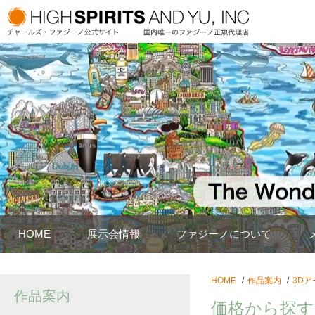
HOME
展示会情報
ファジーノについて
HOME
作品案内
3Dア
作品案内
価格から探す：8