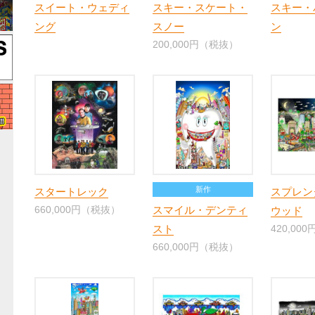
スイート・ウェディ
スキー・スケート・
スキー・
ング
スノー
ン
200,000円（税抜）
新作
スタートレック
スプレン
660,000円（税抜）
スマイル・デンティ
ウッド
スト
420,00
660,000円（税抜）