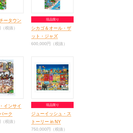
現品限り
チータウン
0円（税抜）
シカゴ＆オール・ザ
ット・ジャズ
600,000円（税抜）
現品限り
・インサイ
ジューイッシュ・ス
パーク
0円（税抜）
トーリー in NY
750,000円（税抜）