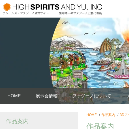
HOME
展示会情報
ファジーノについて
HOME
作品案内
3Dア
作品案内
作品案内