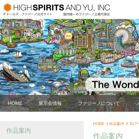
HOME
展示会情報
ファジーノについて
HOME
作品案内
3Dア
作品案内
作品案内