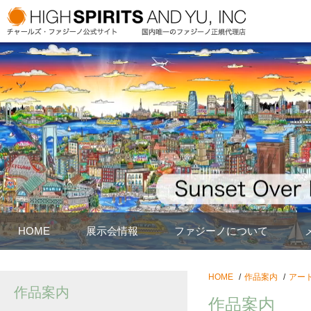
HOME
展示会情報
ファジーノについて
HOME
作品案内
アー
作品案内
作品案内